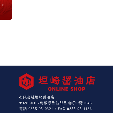
有限会社垣崎醤油店
〒696-0102島根県邑智郡邑南町中野1046
電話 0855-95-0321 / FAX 0855-95-1186