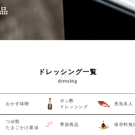
ドレッシング一覧
dressing
ポン酢
おかず味噌
煮魚名人
ドレッシング
つゆ類
季節商品
保存料無
たまごかけ醤油