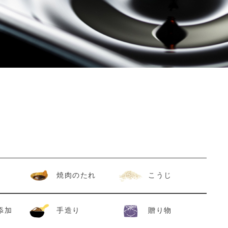
焼肉のたれ
こうじ
添加
手造り
贈り物