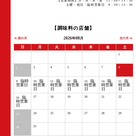
【営業時間】月・火・木・金 11：00～13：30
土曜・祝日・臨時営業日 8：30～13：30
【調味料の店舗】
2026
08
≪ 前の月
年
月
次の月 ≫
日
月
火
水
木
金
土
1
3
4
5
6
7
8
2
臨時
臨
臨
臨
臨
臨
臨
9
10
11
12
13
14
15
営業日
時営業
時営業
時営業
時営業
時営業
時営業
日
日
日
日
日
日
臨
17
18
19
20
21
22
16
時営業
日
24
25
26
27
28
29
23
31
30