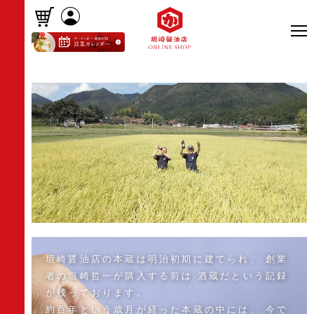
垣崎醤油店の本蔵は明治初期に建てられ、
創業
者の垣崎哲一が購入する前は
酒蔵だという記録
が残っております。
約百年という歳月が経った本蔵の中には、
今で