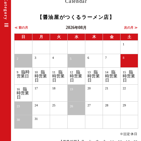
Category
Calendar
【醤油屋がつくるラーメン店】
2026
08
≪ 前の月
年
月
次の月 ≫
日
月
火
水
木
金
土
1
3
4
6
7
8
2
5
臨時
臨
臨
臨
臨
臨
臨
9
10
11
12
13
14
15
営業日
時営業
時営業
時営業
時営業
時営業
時営業
日
日
日
日
日
日
臨
17
18
20
21
22
16
19
時営業
日
24
25
27
28
29
23
26
31
30
※
定休日