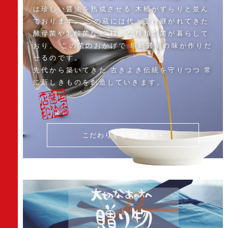
は珍しい醤油を熟成させる
木桶がずらりと並ん
でおります。
この蔵には代々受け継がれてきた
酵母菌や乳酸菌など
様々な種類の菌が暮らして
おり、
この菌のおかげで
垣崎醤油の味が作りだ
せるのです。
先代から築いてきた
古きよき伝統を守りつつ
常
に新しきものを創造していきます。
こだわりをもっと見る +