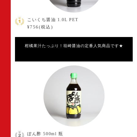
こいくち醤油 1.0L PET
¥756(税込)
柑橘果汁たっぷり！垣崎醤油の定番人気商品です★
ぽん酢 500ml 瓶