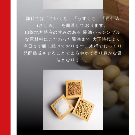
弊社では「こいくち」「うすくち」「再仕込
(さしみ)」 を醸造しております。
山陰地方特有の甘みのある 醤油からシンプル
な原材料にこだわった醤油まで 大正時代より
今日まで醸し続けております。木桶でじっくり
発酵熟成させることでまろやかで香り豊かな醤
油となります。