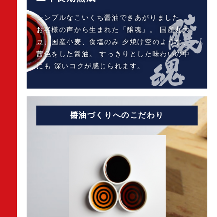
シンプルなこいくち醤油できあがりました。
お客様の声から生まれた「醸魂」。
国産丸大
豆、国産小麦、食塩のみ
夕焼け空のような、
茜色をした醤油。
すっきりとした味わいの中
にも
深いコクが感じられます。
醬油づくりへのこだわり