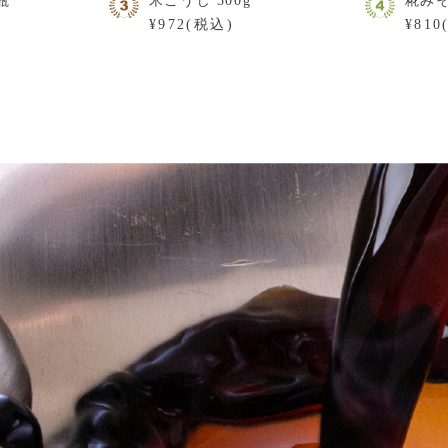
瓶
米こうじ 500g
糀みそ
¥972(税込)
¥810