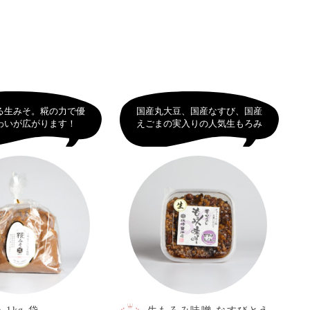
る生みそ。糀の力で優
国産丸大豆、国産なすび、国産
わいが広がります！
えごまの実入りの人気生もろみ