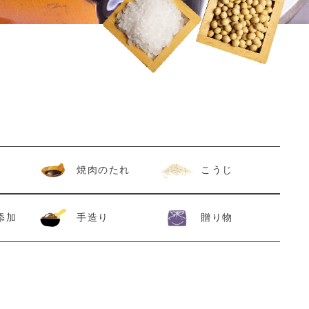
焼肉のたれ
こうじ
添加
手造り
贈り物