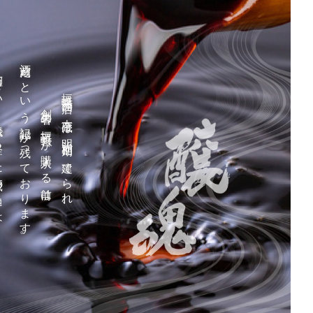
酒蔵だという記録が残っております。
蔵の中には、
垣崎醤油店の本蔵は明治初期に建てられ、
創業者の垣崎哲一が購入する前は