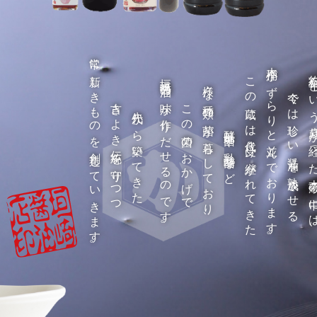
常に新しきものを創造していきます。
木桶がずらりと並んでおります。
約百年という歳月が経った本
垣崎醤油の味が作りだせるのです。
この蔵には代々受け継がれてきた
様々な種類の菌が暮らしており、
今では珍しい醤油を熟成させる
古きよき伝統を守りつつ
この菌のおかげで
先代から築いてきた
酵母菌や乳酸菌など