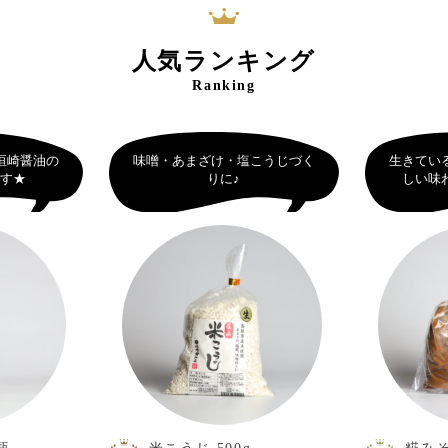
人気ランキング
Ranking
垣崎醤油の
味噌・あまざけ・塩こうじづく
生きてい
です★
りに♪
しい味