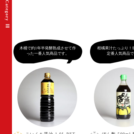
Category
木桶で約1年半発酵熟成させて作
柑橘果汁たっぷり！
った一番人気商品です。
定番人気商品