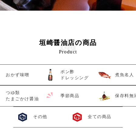
垣崎醤油店の商品
Product
ポン酢
おかず味噌
煮魚名人
ドレッシング
つゆ類
季節商品
保存料無
たまごかけ醤油
その他
全ての商品