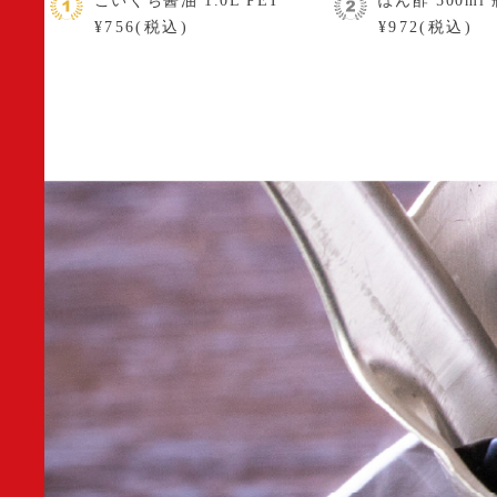
こいくち醤油 1.0L PET
ぽん酢 500ml 
¥756(税込)
¥972(税込)