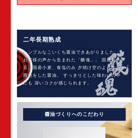
二年長期熟成
シンプルなこいくち醤油できあがりました。
お客様の声から生まれた「醸魂」。
国産丸大
豆、国産小麦、食塩のみ
夕焼け空のような、
茜色をした醤油。
すっきりとした味わいの中
にも
深いコクが感じられます。
醬油づくりへのこだわり