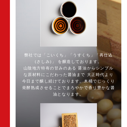
弊社では「こいくち」「うすくち」「再仕込
(さしみ)」 を醸造しております。
山陰地方特有の甘みのある 醤油からシンプル
な原材料にこだわった醤油まで 大正時代より
今日まで醸し続けております。木桶でじっくり
発酵熟成させることでまろやかで香り豊かな醤
油となります。