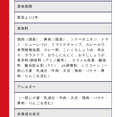
賞味期限
製造より2年
原材料
鶏肉（国産）、豚肉（国産）、ソテーオニオン、トマ
ト・ピューレづけ、トマトケチャップ、カレールウ、
食用植物油脂、カレー粉、こいくちしょうゆ、米み
そ、ガラスープ、おろしにんにく、おろししょうが、
香辛料/調味料（アミノ酸等）、カラメル色素、酸味
料、酸化防止剤（V.C）、ph調整剤、シリコーン（一
部に小麦・乳成分・牛肉・大豆・鶏肉・バナナ・豚
肉・りんごを含む）
アレルギー
（一部に小麦・乳成分・牛肉・大豆・鶏肉・バナナ・
豚肉・りんごを含む）
栄養成分表示