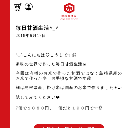
毎日甘酒生活^_^
2018年6月17日
^_^こんにちは😃こうじです🤗
趣味の世界で作った毎日甘酒生活🍙
今回は有機のお米で作った甘酒ではなく島根県産の
お米で作った少しお手頃な甘酒です🤗
麹は島根県産、掛け米は国産のお米で作りました👨‍🍳
試してみてください❤️
7個で１０８０円、一個だと１９０円です👌