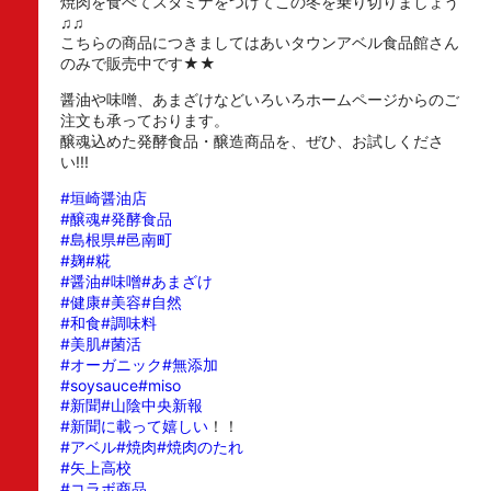
焼肉を食べてスタミナをつけてこの冬を乗り切りましょう
♫♫
こちらの商品につきましてはあいタウンアベル食品館さん
のみで販売中です★★
醤油や味噌、あまざけなどいろいろホームページからのご
注文も承っております。
醸魂込めた発酵食品・醸造商品を、ぜひ、お試しくださ
い!!!
#垣崎醤油店
#醸魂
#発酵食品
#島根県
#邑南町
#麹
#糀
#醤油
#味噌
#あまざけ
#健康
#美容
#自然
#和食
#調味料
#美肌
#菌活
#オーガニック
#無添加
#soysauce
#miso
#新聞
#山陰中央新報
#新聞に載って嬉しい
！！
#アベル
#焼肉
#焼肉のたれ
#矢上高校
#コラボ商品