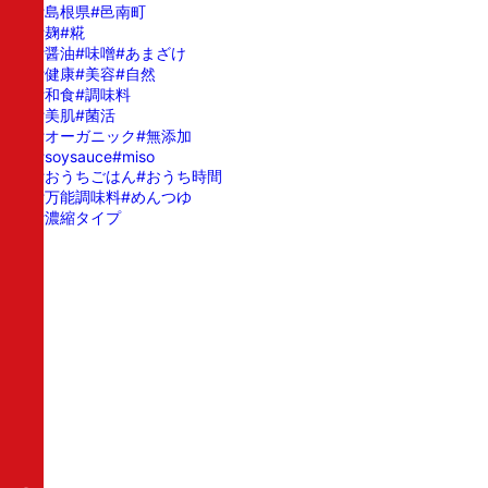
#島根県
#邑南町
#麹
#糀
#醤油
#味噌
#あまざけ
#健康
#美容
#自然
#和食
#調味料
#美肌
#菌活
#オーガニック
#無添加
#soysauce
#miso
#おうちごはん
#おうち時間
#万能調味料
#めんつゆ
#濃縮タイプ