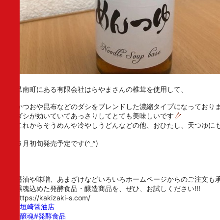
邑南町にある有限会社はらやまさんの椎茸を使用して、
かつおや昆布などのダシをブレンドした濃縮タイプになっており
ダシが効いていてあっさりしてとても美味しいです
これからそうめんや冷やしうどんなどの他、おひたし、天つゆにも
６月初旬発売予定です(^_^)
醤油や味噌、あまざけなどいろいろホームページからのご注文
醸魂込めた発酵食品・醸造商品を、ぜひ、お試しください!!!
https://kakizaki-s.com/
#垣崎醤油店
#醸魂
#発酵食品