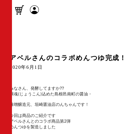
アベルさんのコラボめんつゆ完成！
2020年6月1日
みなさん、発酵してますか??
醸魂(じょうこん)込めた島根邑南町の醤油・
味噌醸造元、垣崎醤油店のんちゃんです！
今回は商品のご紹介です
アベルさんとのコラボ商品第2弾
めんつゆを製造しました