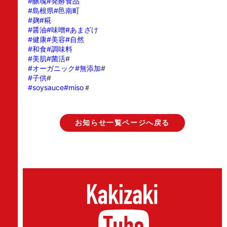
#醸魂
#発酵食品
#島根県
#邑南町
#麹
#糀
#醤油
#味噌
#あまざけ
#健康
#美容
#自然
#和食
#調味料
#美肌
#菌活
#
#オーガニック
#無添加
#
#子供
#
#soysauce
#miso
＃
お知らせ一覧ページへ戻る