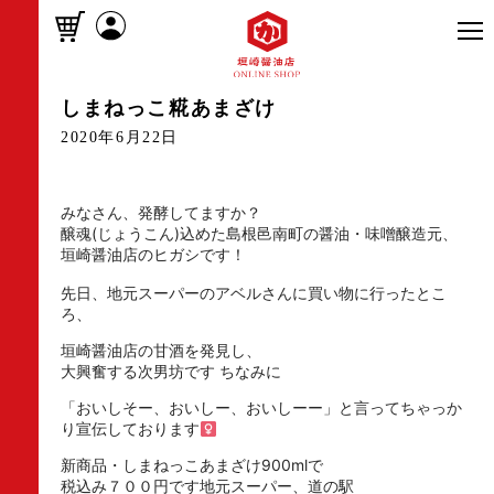
しまねっこ糀あまざけ
2020年6月22日
みなさん、発酵してますか？
醸魂(じょうこん)込めた島根邑南町の醤油・味噌醸造元、
垣崎醤油店のヒガシです！
先日、地元スーパーのアベルさんに買い物に行ったとこ
ろ、
垣崎醤油店の甘酒を発見し、
大興奮する次男坊です ちなみに
「おいしそー、おいしー、おいしーー」
と言ってちゃっか
り宣伝しております‍
新商品・しまねっこあまざけ900mlで
税込み７００円です地元スーパー、道の駅