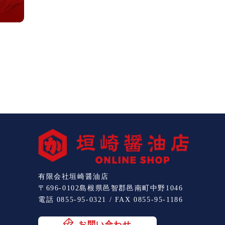
有限会社垣崎醤油店
〒696-0102島根県邑智郡邑南町中野1046
電話 0855-95-0321 / FAX 0855-95-1186
お問い合わせ